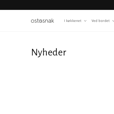
Gå til
indhold
I køkkenet
Ved bordet
Nyheder