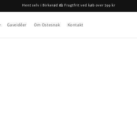
Hent selv i Birkerød 🧀 Fragtfrit ved køb over 599 kr
Gaveidéer
Om Ostesnak
Kontakt